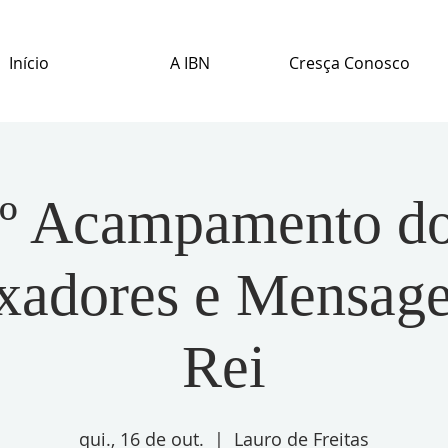
Início
A IBN
Cresça Conosco
º Acampamento d
adores e Mensage
Rei
qui., 16 de out.
  |  
Lauro de Freitas