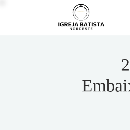
2
Embaix