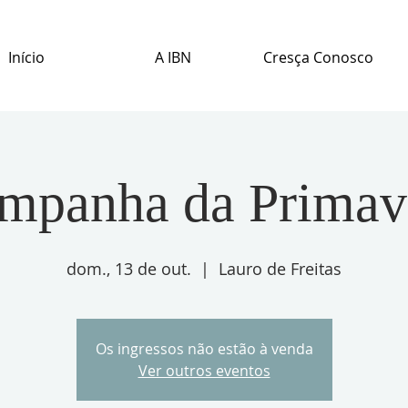
Início
A IBN
Cresça Conosco
mpanha da Primav
dom., 13 de out.
  |  
Lauro de Freitas
Os ingressos não estão à venda
Ver outros eventos