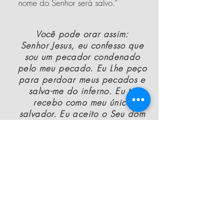
nome do Senhor será salvo.”
Você pode orar assim:
Senhor Jesus, eu confesso que
sou um pecador condenado
pelo meu pecado. Eu Lhe peço
para perdoar meus pecados e
salva-me do inferno. Eu te
recebo como meu único
salvador. Eu aceito o Seu dom
da vida eterna em nome de
Jesus Cristo.
Amém.
Atos 4:12
“E em nenhum outro há salvação,
porque tambem debaixo do céu
nenhum outro nome há, dado entre os
homens, pelo qual devamos ser